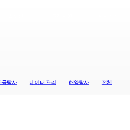
솔루션
고객지원
회사소개
추공탐사
데이터 관리
해양탐사
전체